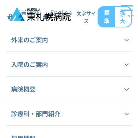
職員研修
English
標
拡
文字サイ
メニュー
準
大
ズ
トップ
札幌市白石区第2地域包括支援センター
外来の
ご案内
オレンジコーディネーターの活動
チームオレンジからお知らせ
外来受診手続き
入院の
ご案内
チームオレンジからお知らせ
外来担当表
入院のご案内
病院概要
認知症の方とご家族・関心のある方の集いの場
セカンドオピニオン外来
であるスマイルオレンジ東札幌・北白石が令和
面会のご案内
8年6月から月2回の開催になります。
ご挨拶
診療科・
部門紹介
病をよく識(し)る外来 (病理相談外来)
東札幌会館 →第1・第3金曜日13:30～15:30
オンライン面会
北郷瑞穂会館 →第2・第4水曜日9:30～11:30
交通アクセス
健康診断・予防接種
診療科等のご案内