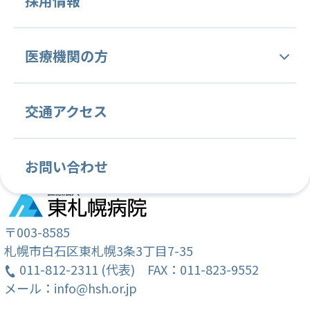
採用情報
病院概要・沿革
人間ドック
中央管理部門
内科
腫瘍内科
医療機関の方
理念と基本方針
医療技術部
血液内科
医療安全管理部門
緩和ケア内科
感染制御部門
当院の特徴と変わらぬ姿勢
当院関連文書
交通アクセス
薬剤課
看護部
消化器内科
診療情報管理部門
循環器内科
臨床研究管理部門
病院施設案内
各種ご依頼について
放射線課
看護部紹介
呼吸器内科
内視鏡検査部門
心療内科
がん薬物療法部門
お問い合わせ
常勤医師紹介
学会・国際会議・セミナー等の ご案内
リハビリテーション課
教育目標
脳神経内科
輸血部
放射線科
病理診断部
クリニカルインディケーター
臨床研修のご案内
栄養課
クリニカルラダー
消化器外科
臨床検査部
乳腺・内分泌外科
〒003-8585
札幌市白石区東札幌3条3丁目7-35
がん相談支援センター (地域連携室・MSW)
教育計画
011-812-2311 (代表)
緩和ケア外科
FAX：011-823-9552
整形外科
メール：info@hsh.or.jp
就職説明会のご案内
歯科・歯科口腔外科
麻酔科