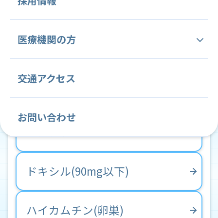
採用情報
病院概要・沿革
TC療法(dosedense)
人間ドック
中央管理部門
内科
腫瘍内科
医療機関の方
理念と基本方針
医療技術部
血液内科
医療安全管理部門
緩和ケア内科
感染制御部門
TC療法(3W)
当院の特徴と変わらぬ姿勢
当院関連文書
交通アクセス
薬剤課
看護部
消化器内科
診療情報管理部門
循環器内科
臨床研究管理部門
アバスチン
病院施設案内
各種ご依頼について
放射線課
看護部紹介
呼吸器内科
内視鏡検査部門
心療内科
がん薬物療法部門
お問い合わせ
常勤医師紹介
学会・国際会議・セミナー等の ご案内
カンプト
リハビリテーション課
教育目標
脳神経内科
輸血部
放射線科
病理診断部
クリニカルインディケーター
臨床研修のご案内
栄養課
クリニカルラダー
消化器外科
臨床検査部
乳腺・内分泌外科
ドキシル(90mg以下)
がん相談支援センター (地域連携室・MSW)
教育計画
緩和ケア外科
整形外科
ハイカムチン(卵巣)
就職説明会のご案内
歯科・歯科口腔外科
麻酔科