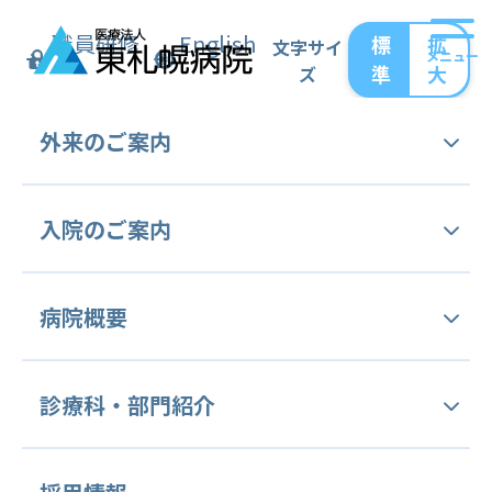
職員研修
English
標
拡
文字サイ
メニュー
準
大
ズ
トップ
診療科・部門紹介
中央管理部門
外来の
ご案内
がん薬物療法部門
婦人科癌レジメン
婦人科癌レジメン
外来受診手続き
入院の
ご案内
外来担当表
＜登録レジメン一覧＞
入院のご案内
病院概要
セカンドオピニオン外来
DC療法
面会のご案内
ご挨拶
診療科・
部門紹介
病をよく識(し)る外来 (病理相談外来)
オンライン面会
PLD+CBDCA
交通アクセス
健康診断・予防接種
診療科等のご案内