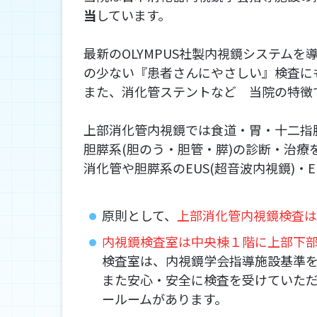
当
しています。
最新のOLYMPUS社製内視鏡システム
の少ない『患者さんにやさしい』検査に
また、消化管ステントなど 当院の特徴
上部消化管内視鏡では食道・胃・十二指腸
胆膵系(胆のう・胆管・膵)の診断・治療
消化管や胆膵系のEUS(超音波内視鏡)・
原則として、
上部消化管内視鏡検査は
内視鏡検査室は中央棟１階に上部下部
検査室は、内視鏡学会指導施設基準を
また安心・安全に検査を受けていた
ールームがあります。