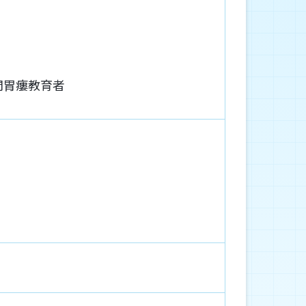
門胃瘻教育者