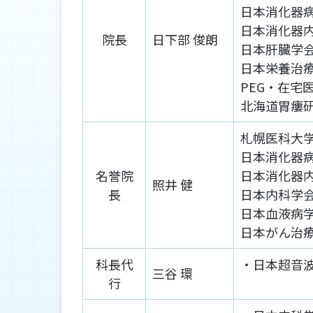
日本消化器
日本消化器
院長
日下部 俊朗
日本肝臓学
日本栄養治
PEG・在
北海道胃瘻
札幌医科大
日本消化器
名誉院
日本消化器
照井 健
長
日本内科学
日本血液病
日本がん治
科長代
日本超音
三谷 環
行