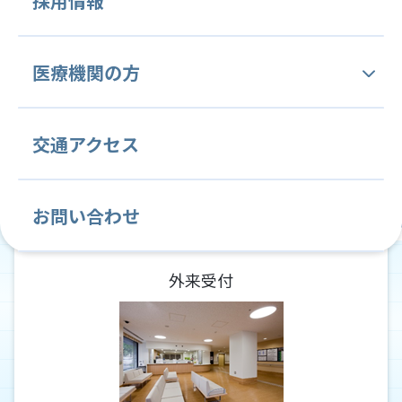
採用情報
病院概要・沿革
人間ドック
中央管理部門
内科
腫瘍内科
医療機関の方
理念と基本方針
医療技術部
血液内科
医療安全管理部門
緩和ケア内科
感染制御部門
当院の特徴と変わらぬ姿勢
当院関連文書
交通アクセス
薬剤課
看護部
消化器内科
診療情報管理部門
循環器内科
臨床研究管理部門
病院施設案内
各種ご依頼について
放射線課
看護部紹介
呼吸器内科
内視鏡検査部門
心療内科
がん薬物療法部門
お問い合わせ
常勤医師紹介
学会・国際会議・セミナー等の ご案内
リハビリテーション課
教育目標
脳神経内科
輸血部
放射線科
病理診断部
クリニカルインディケーター
外来受付
臨床研修のご案内
栄養課
クリニカルラダー
消化器外科
臨床検査部
乳腺・内分泌外科
がん相談支援センター (地域連携室・MSW)
教育計画
緩和ケア外科
整形外科
就職説明会のご案内
歯科・歯科口腔外科
麻酔科