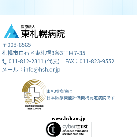
izumi@hsh.or.jp
お話相手
お茶会の開催
図書活動
映画会
園芸
〒003-8585
ソーイング
札幌市白石区東札幌3条3丁目7-35
ちぎり絵
011-812-2311 (代表)
FAX：011-823-9552
絵を描こう会
メール：info@hsh.or.jp
院内設備
車いす整備 など
※興味のある活動に参加できます。
東札幌病院は
日本医療機能評価機構認定病院です
サンデーカフエ裏方の様子
屋上ガーデン 園芸活動