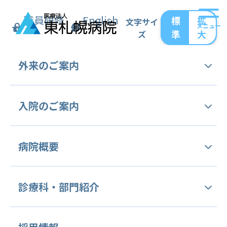
職員研修
English
標
拡
文字サイ
メニュー
準
大
ズ
トップ
病院概要
病院施設案内
外来の
ご案内
病院施設案内
外来受診手続き
入院の
ご案内
全館案内図
外来担当表
入院のご案内
病院概要
セカンドオピニオン外来
面会のご案内
ご挨拶
診療科・
部門紹介
病をよく識(し)る外来 (病理相談外来)
オンライン面会
交通アクセス
健康診断・予防接種
診療科等のご案内