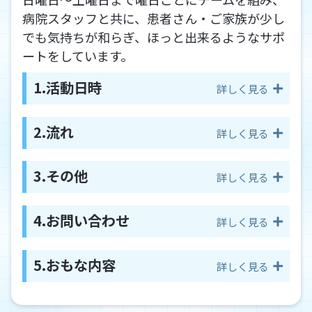
病院スタッフと共に、患者さん・ご家族が少し
でも気持ちが和らぎ、ほっと出来るようなサポ
ートをしています。
1.
活動日時
詳しく見る
日曜日～土曜日まで 週に1回(日曜日の活動は
2.
流れ
詳しく見る
月2回)
10時00分～16時00分
説明会→研修【ルールとマナー】→体験活動(4
3.
その他
詳しく見る
※頻度や時間のご都合が合わない場合はご相談
回)→面接→メンバー登録
ください
ボランティア保険と年に1回の健康診断は病院
4.
お問い合わせ
詳しく見る
負担
ボランティアコーディネーター伊藤まで(随時募
5.
おもな内容
詳しく見る
集)
電話：011-812-2311(代) Eメール：vo-