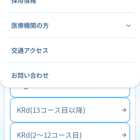
採用情報
DPd
病院概要・沿革
人間ドック
(SC・4w・7回目以降用)
中央管理部門
内科
腫瘍内科
医療機関の方
理念と基本方針
医療技術部
血液内科
医療安全管理部門
緩和ケア内科
感染制御部門
Dd(SC・9回目以降用)
当院の特徴と変わらぬ姿勢
当院関連文書
交通アクセス
薬剤課
看護部
消化器内科
診療情報管理部門
循環器内科
臨床研究管理部門
FLU(原発性ﾏｸﾛｸﾞﾛﾌﾞﾘﾝ血症)
病院施設案内
各種ご依頼について
放射線課
看護部紹介
呼吸器内科
内視鏡検査部門
心療内科
がん薬物療法部門
お問い合わせ
常勤医師紹介
学会・国際会議・セミナー等の ご案内
Higdose-CPA
リハビリテーション課
教育目標
脳神経内科
輸血部
放射線科
病理診断部
クリニカルインディケーター
臨床研修のご案内
栄養課
クリニカルラダー
消化器外科
臨床検査部
乳腺・内分泌外科
KRd(13コース目以降)
がん相談支援センター (地域連携室・MSW)
教育計画
緩和ケア外科
整形外科
KRd(2～12コース目)
就職説明会のご案内
歯科・歯科口腔外科
麻酔科