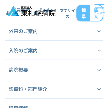
職員研修
English
標
拡
文字サイ
メニュー
準
大
ズ
トップ
診療科・部門紹介
中央管理部門
外来の
ご案内
がん薬物療法部門
多発性骨髄腫レジメン
多発性骨髄腫レジメン
外来受診手続き
入院の
ご案内
外来担当表
＜登録レジメン一覧＞
入院のご案内
病院概要
DPd
セカンドオピニオン外来
(SC・4w・初回・2回目用)
面会のご案内
ご挨拶
診療科・
部門紹介
病をよく識(し)る外来 (病理相談外来)
DPd
オンライン面会
(SC・4w・3～6回目用)
交通アクセス
健康診断・予防接種
診療科等のご案内