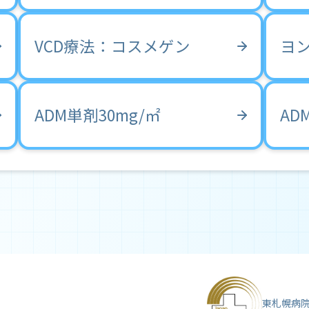
VCD療法：コスメゲン
ヨ
ADM単剤30mg/㎡
AD
東札幌病