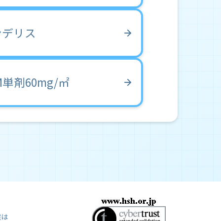
ンデリス
M単剤60mg/㎡
院は