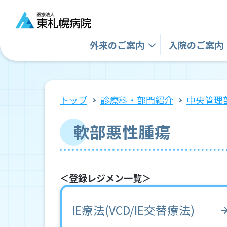
外来の
ご案内
入院の
ご案内
トップ
診療科・部門紹介
中央管理
軟部悪性腫瘍
＜登録レジメン一覧＞
IE療法(VCD/IE交替療法)