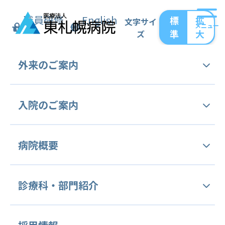
職員研修
English
標
拡
文字サイ
メニュー
準
大
ズ
トップ
お知らせ
休診のお知らせ
外来の
ご案内
休診のお知らせ
外来受診手続き
入院の
ご案内
内科
外来担当表
入院のご案内
日下部先生 5/30（月）休診
病院概要
セカンドオピニオン外来
中村先生 7/1（金）休診
面会のご案内
放射線科
ご挨拶
診療科・
部門紹介
病をよく識(し)る外来 (病理相談外来)
オンライン面会
堀先生 5/19（木）6/23（木） 代診（札幌医大出張
交通アクセス
医）
健康診断・予防接種
診療科等のご案内