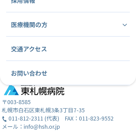
採用情報
病院概要・沿革
人間ドック
大変ご迷惑をおかけいたしますが、ご了承願います。
中央管理部門
内科
腫瘍内科
医療機関の方
理念と基本方針
医療技術部
血液内科
医療安全管理部門
緩和ケア内科
感染制御部門
（令和4年5月11日）東札幌病院
当院の特徴と変わらぬ姿勢
当院関連文書
交通アクセス
薬剤課
看護部
消化器内科
診療情報管理部門
循環器内科
臨床研究管理部門
病院施設案内
各種ご依頼について
放射線課
看護部紹介
呼吸器内科
内視鏡検査部門
心療内科
がん薬物療法部門
お問い合わせ
常勤医師紹介
学会・国際会議・セミナー等の ご案内
リハビリテーション課
教育目標
脳神経内科
輸血部
放射線科
病理診断部
クリニカルインディケーター
臨床研修のご案内
栄養課
クリニカルラダー
消化器外科
臨床検査部
乳腺・内分泌外科
〒003-8585
札幌市白石区東札幌3条3丁目7-35
がん相談支援センター (地域連携室・MSW)
教育計画
011-812-2311 (代表)
緩和ケア外科
FAX：011-823-9552
整形外科
メール：info@hsh.or.jp
就職説明会のご案内
歯科・歯科口腔外科
麻酔科