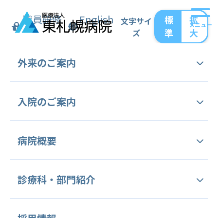
職員研修
English
標
拡
文字サイ
メニュー
準
大
ズ
トップ
お知らせ
休診のお知らせ
外来の
ご案内
休診のお知らせ
外来受診手続き
入院の
ご案内
内科
外来担当表
入院のご案内
渡邉先生 12/27（火）12/28（水） 休診
病院概要
セカンドオピニオン外来
佐賀先生 1/20（金） 休診
面会のご案内
外科
ご挨拶
診療科・
部門紹介
病をよく識(し)る外来 (病理相談外来)
オンライン面会
長谷川先生 1/27（金） 休診
交通アクセス
健康診断・予防接種
診療科等のご案内