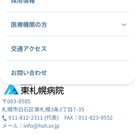
採用情報
大変ご迷惑をおかけいたしますが、ご了承願います。
病院概要・沿革
人間ドック
中央管理部門
内科
腫瘍内科
医療機関の方
理念と基本方針
（令和4年12月19日）東札幌病院
医療技術部
血液内科
医療安全管理部門
緩和ケア内科
感染制御部門
当院の特徴と変わらぬ姿勢
当院関連文書
交通アクセス
薬剤課
看護部
消化器内科
診療情報管理部門
循環器内科
臨床研究管理部門
病院施設案内
各種ご依頼について
放射線課
看護部紹介
呼吸器内科
内視鏡検査部門
心療内科
がん薬物療法部門
お問い合わせ
常勤医師紹介
学会・国際会議・セミナー等の ご案内
リハビリテーション課
教育目標
脳神経内科
輸血部
放射線科
病理診断部
クリニカルインディケーター
臨床研修のご案内
栄養課
クリニカルラダー
消化器外科
臨床検査部
乳腺・内分泌外科
〒003-8585
札幌市白石区東札幌3条3丁目7-35
がん相談支援センター (地域連携室・MSW)
教育計画
011-812-2311 (代表)
緩和ケア外科
FAX：011-823-9552
整形外科
メール：info@hsh.or.jp
就職説明会のご案内
歯科・歯科口腔外科
麻酔科