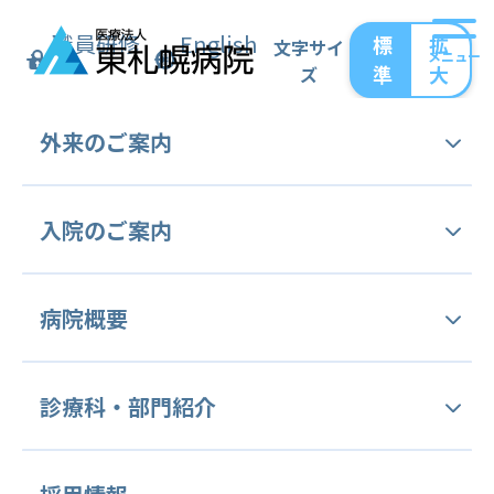
職員研修
English
標
拡
文字サイ
メニュー
準
大
ズ
トップ
お知らせ
外来の
ご案内
インフルエンザワクチン予約終了について
インフルエンザワクチン予約終了
外来受診手続き
入院の
ご案内
について
外来担当表
入院のご案内
病院概要
今年度のインフルエンザワクチン予約は終了い
セカンドオピニオン外来
たしました。
面会のご案内
ご挨拶
診療科・
部門紹介
病をよく識(し)る外来 (病理相談外来)
オンライン面会
交通アクセス
健康診断・予防接種
診療科等のご案内