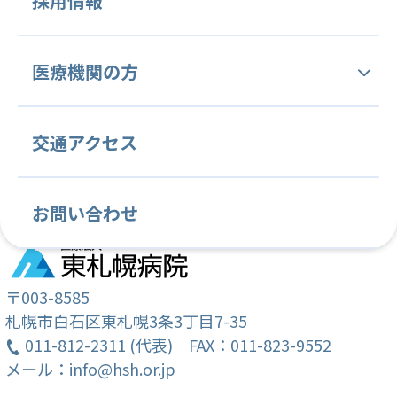
採用情報
病院概要・沿革
人間ドック
中央管理部門
内科
腫瘍内科
医療機関の方
理念と基本方針
医療技術部
血液内科
医療安全管理部門
緩和ケア内科
感染制御部門
当院の特徴と変わらぬ姿勢
当院関連文書
交通アクセス
薬剤課
看護部
消化器内科
診療情報管理部門
循環器内科
臨床研究管理部門
病院施設案内
各種ご依頼について
放射線課
看護部紹介
呼吸器内科
内視鏡検査部門
心療内科
がん薬物療法部門
お問い合わせ
常勤医師紹介
学会・国際会議・セミナー等の ご案内
リハビリテーション課
教育目標
脳神経内科
輸血部
放射線科
病理診断部
クリニカルインディケーター
臨床研修のご案内
栄養課
クリニカルラダー
消化器外科
臨床検査部
乳腺・内分泌外科
〒003-8585
札幌市白石区東札幌3条3丁目7-35
がん相談支援センター (地域連携室・MSW)
教育計画
011-812-2311 (代表)
緩和ケア外科
FAX：011-823-9552
整形外科
メール：info@hsh.or.jp
就職説明会のご案内
歯科・歯科口腔外科
麻酔科