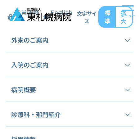
職員研修
English
標
拡
文字サイ
メニュー
準
大
ズ
トップ
外来のご案内
外来の
ご案内
外来のご案内
外来受診手続き
入院の
ご案内
外来担当表
外来受診手続き
入院のご案内
病院概要
セカンドオピニオン外来
面会のご案内
外来担当表
ご挨拶
診療科・
部門紹介
病をよく識(し)る外来 (病理相談外来)
オンライン面会
交通アクセス
セカンドオピニオン外来
健康診断・予防接種
診療科等のご案内