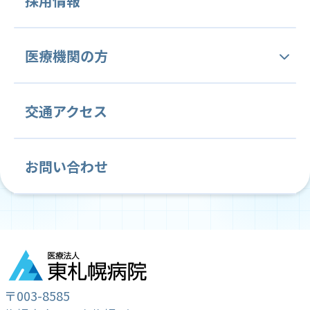
採用情報
病院概要・沿革
人間ドック
病をよく識る外来（病理相談
中央管理部門
内科
腫瘍内科
外来）
医療機関の方
理念と基本方針
医療技術部
血液内科
医療安全管理部門
緩和ケア内科
感染制御部門
健康診断・予防接種
当院の特徴と変わらぬ姿勢
当院関連文書
交通アクセス
薬剤課
看護部
消化器内科
診療情報管理部門
循環器内科
臨床研究管理部門
病院施設案内
各種ご依頼について
人間ドック
放射線課
看護部紹介
呼吸器内科
内視鏡検査部門
心療内科
がん薬物療法部門
お問い合わせ
常勤医師紹介
学会・国際会議・セミナー等の ご案内
リハビリテーション課
教育目標
脳神経内科
輸血部
放射線科
病理診断部
クリニカルインディケーター
臨床研修のご案内
栄養課
クリニカルラダー
消化器外科
臨床検査部
乳腺・内分泌外科
がん相談支援センター (地域連携室・MSW)
教育計画
緩和ケア外科
整形外科
〒003-8585
就職説明会のご案内
歯科・歯科口腔外科
麻酔科